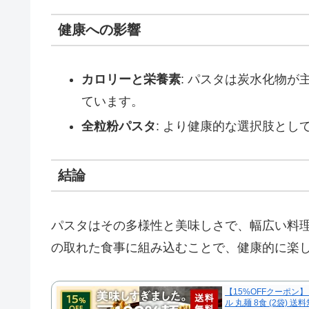
健康への影響
カロリーと栄養素
: パスタは炭水化物
ています。
全粒粉パスタ
: より健康的な選択肢とし
結論
パスタはその多様性と美味しさで、幅広い料
の取れた食事に組み込むことで、健康的に楽
【15%OFFクーポン】 
ル 丸麺 8食 (2袋) 送