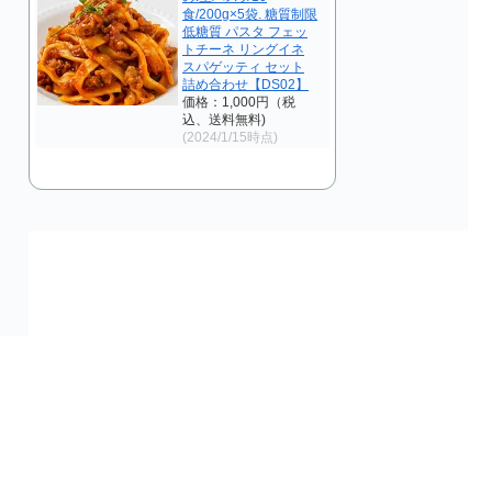
食/200g×5袋. 糖質制限
低糖質 パスタ フェッ
トチーネ リングイネ
スパゲッティ セット
詰め合わせ【DS02】
価格：1,000円（税
込、送料無料)
(2024/1/15時点)