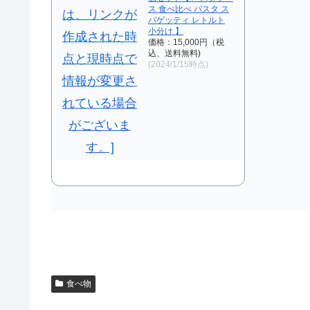
ス 食べ比べ パスタ ス
パゲッティ レトルト
小分け 】
価格：15,000円（税
込、送料無料)
(2024/1/15時点)
食べ物