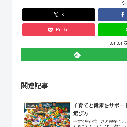
シ
X
Pocket
torit
関連記事
子育てと健康をサポー
その他
選び方
子育て中の忙しさと栄養バラ
れることもしばしば。特に、