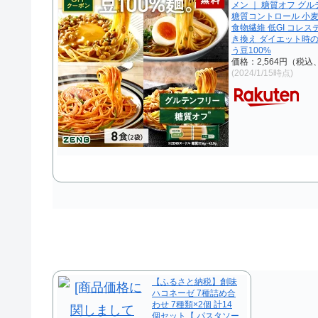
メン ｜ 糖質オフ グ
糖質コントロール 小
食物繊維 低GI コレス
き換え ダイエット時
う豆100%
価格：2,564円（税込
(2024/1/15時点)
【ふるさと納税】創味
ハコネーゼ 7種詰め合
わせ 7種類×2個 計14
個セット【 パスタソー