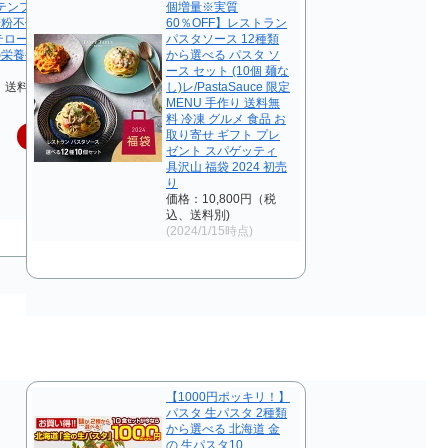
ルテンフリー 糖質制限
個増量※実質
麦粉不使用 たんぱく質
60％OFF】レストラン
テロールゼロ 鉄分 置
パスタソース 12種類
の栄養補給に 黄えんど
から選べる パスタ ソ
ース セット (10個 麺な
、送料無料)
し)レ/PastaSauce 限定
MENU 手作り 送料無
料 冷凍 グルメ 食品 お
取り寄せ ギフト プレ
楽天で購入
ゼント スパゲッティ
具沢山 福袋 2024 初売
り
価格：10,800円（税
込、送料別)
(2024/1/15時点)
【1000円ポッキリ！】
パスタ 生パスタ 2種類
から選べる 北海道 金
の.生パスタ10