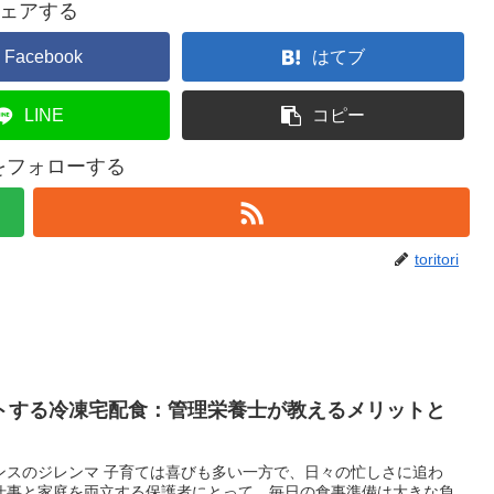
ェアする
Facebook
はてブ
LINE
コピー
oriをフォローする
toritori
トする冷凍宅配食：管理栄養士が教えるメリットと
ンスのジレンマ 子育ては喜びも多い一方で、日々の忙しさに追わ
仕事と家庭を両立する保護者にとって、毎日の食事準備は大きな負