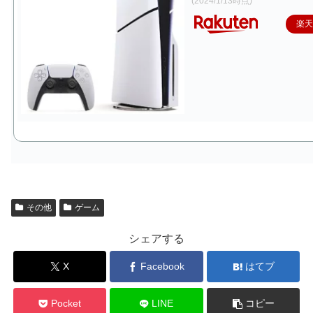
(2024/1/13時点)
楽
その他
ゲーム
シェアする
X
Facebook
はてブ
Pocket
LINE
コピー