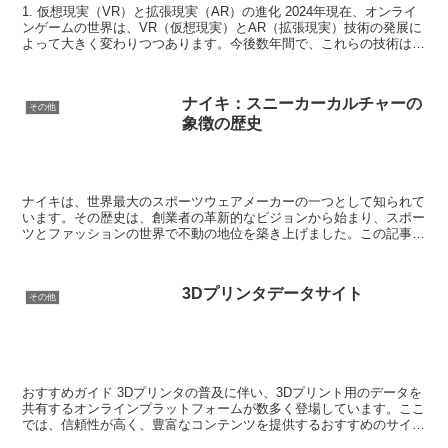
1. 仮想現実（VR）と拡張現実（AR）の進化 2024年現在、オンライ
ンゲームの世界は、VR（仮想現実）とAR（拡張現実）技術の発展に
よって大きく変わりつつあります。今後数年間で、これらの技術はさ
らに洗練され、ゲーマーにより没入感の高い体...
ナイキ：スニーカーカルチャーの
その他
象徴の歴史
ナイキは、世界最大のスポーツウェアメーカーの一つとして知られて
います。その歴史は、創業者の革新的なビジョンから始まり、スポー
ツとファッションの世界で不動の地位を築き上げました。この記事で
は、ナイキの成り立ちから現在に至るまでの軌跡を振り返り...
3Dプリンタデータサイト
その他
おすすめガイド 3Dプリンタの普及に伴い、3Dプリント用のデータを
共有するオンラインプラットフォームが数多く登場しています。ここ
では、信頼性が高く、豊富なコンテンツを提供するおすすめのサイト
をいくつか紹介します。 1. Thingivers...